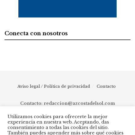
Conecta con nosotros
Aviso legal / Política de privacidad
Contacto
Contacto: redaccion@azcostadelsol.com
Utilizamos cookies para ofrecerte la mejor
experiencia en nuestra web. Aceptando, das
© 2025 AZ Costa del Sol - Diario digital de Málaga capital hasta
consentimiento a todas las cookies del sitio.
Manilva, pasando por Torremolinos, Benalmádena, Fuengirola,
También puedes aprender más sobre qué cookies