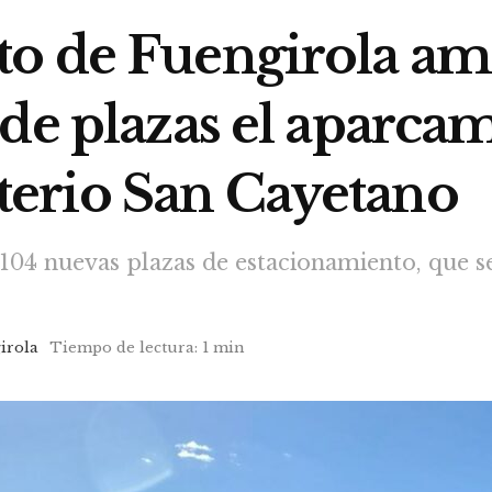
o de Fuengirola am
de plazas el aparca
erio San Cayetano
 104 nuevas plazas de estacionamiento, que s
irola
Tiempo de lectura: 1 min