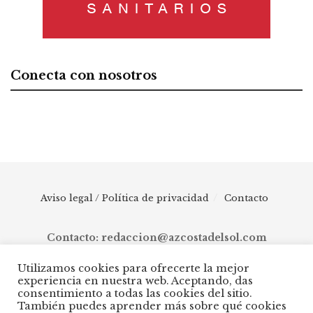
Conecta con nosotros
Aviso legal / Política de privacidad
Contacto
Contacto: redaccion@azcostadelsol.com
Utilizamos cookies para ofrecerte la mejor
experiencia en nuestra web. Aceptando, das
© 2025 AZ Costa del Sol - Diario digital de Málaga capital hasta
consentimiento a todas las cookies del sitio.
Manilva, pasando por Torremolinos, Benalmádena, Fuengirola,
También puedes aprender más sobre qué cookies
Mijas, Ojén, Marbella, Istán, Benahavís, Estepona y Casares.