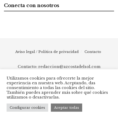
Conecta con nosotros
Aviso legal / Política de privacidad
Contacto
Contacto: redaccion@azcostadelsol.com
Utilizamos cookies para ofrecerte la mejor
experiencia en nuestra web. Aceptando, das
© 2025 AZ Costa del Sol - Diario digital de Málaga capital hasta
consentimiento a todas las cookies del sitio.
Manilva, pasando por Torremolinos, Benalmádena, Fuengirola,
También puedes aprender más sobre qué cookies
Mijas, Ojén, Marbella, Istán, Benahavís, Estepona y Casares.
utilizamos o desactivarlas.
Configurar cookies
Aceptar todas