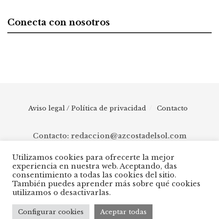
Conecta con nosotros
Aviso legal / Política de privacidad
Contacto
Contacto: redaccion@azcostadelsol.com
Utilizamos cookies para ofrecerte la mejor
experiencia en nuestra web. Aceptando, das
© 2025 AZ Costa del Sol - Diario digital de Málaga capital hasta
consentimiento a todas las cookies del sitio.
Manilva, pasando por Torremolinos, Benalmádena, Fuengirola,
También puedes aprender más sobre qué cookies
Mijas, Ojén, Marbella, Istán, Benahavís, Estepona y Casares.
utilizamos o desactivarlas.
Configurar cookies
Aceptar todas