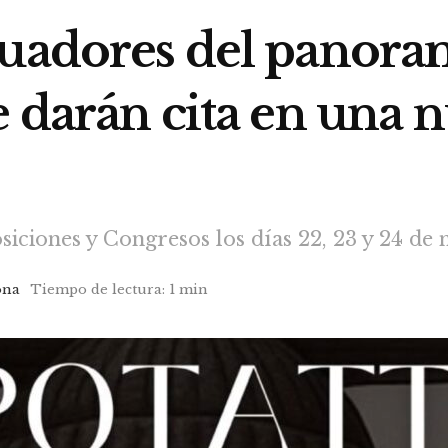
tuadores del panora
e darán cita en una 
siciones y Congresos los días 22, 23 y 24 de
ona
Tiempo de lectura: 1 min