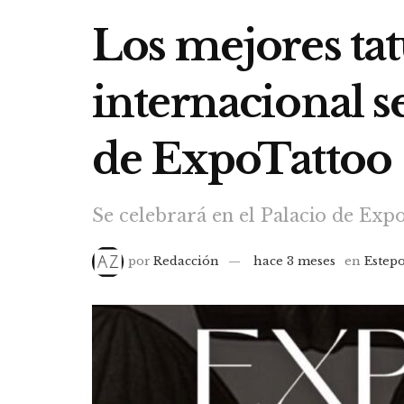
Los mejores ta
internacional s
de ExpoTattoo
Se celebrará en el Palacio de Expo
por
Redacción
hace 3 meses
en
Estep