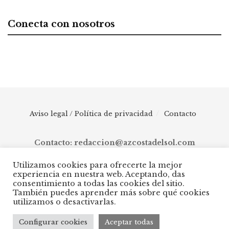
Conecta con nosotros
Aviso legal / Política de privacidad
Contacto
Contacto: redaccion@azcostadelsol.com
Utilizamos cookies para ofrecerte la mejor
experiencia en nuestra web. Aceptando, das
© 2025 AZ Costa del Sol - Diario digital de Málaga capital hasta
consentimiento a todas las cookies del sitio.
Manilva, pasando por Torremolinos, Benalmádena, Fuengirola,
También puedes aprender más sobre qué cookies
Mijas, Ojén, Marbella, Istán, Benahavís, Estepona y Casares.
utilizamos o desactivarlas.
Configurar cookies
Aceptar todas