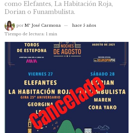
como Elefantes, La Habitación Roja,
Dorian o Funambulista.
por
Mª José Carmona
hace 5 años
Tiempo de lectura: 1 min