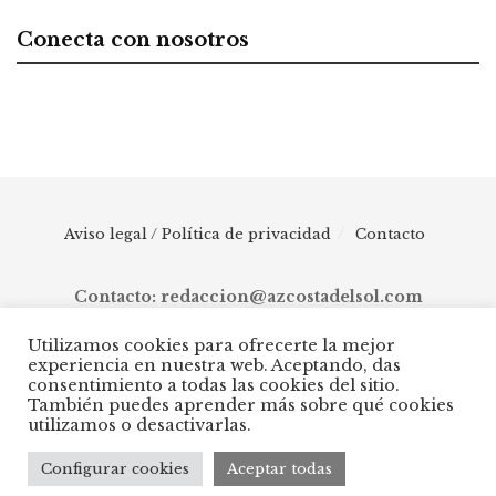
Conecta con nosotros
Aviso legal / Política de privacidad
Contacto
Contacto: redaccion@azcostadelsol.com
Utilizamos cookies para ofrecerte la mejor
experiencia en nuestra web. Aceptando, das
© 2025 AZ Costa del Sol - Diario digital de Málaga capital hasta
consentimiento a todas las cookies del sitio.
Manilva, pasando por Torremolinos, Benalmádena, Fuengirola,
También puedes aprender más sobre qué cookies
Mijas, Ojén, Marbella, Istán, Benahavís, Estepona y Casares.
utilizamos o desactivarlas.
Configurar cookies
Aceptar todas