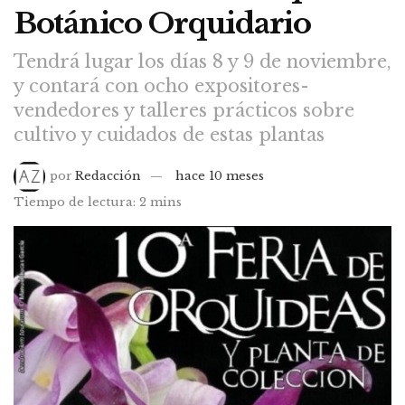
Botánico Orquidario
Tendrá lugar los días 8 y 9 de noviembre,
y contará con ocho expositores-
vendedores y talleres prácticos sobre
cultivo y cuidados de estas plantas
por
Redacción
hace 10 meses
Tiempo de lectura: 2 mins