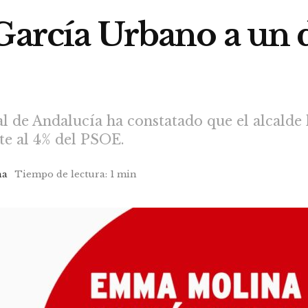
 García Urbano a un 
l de Andalucía ha constatado que el alcalde
te al 4% del PSOE.
na
Tiempo de lectura: 1 min