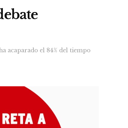
debate
 ha acaparado el 84% del tiempo