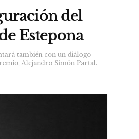
guración del
 de Estepona
ontará también con un diálogo
premio, Alejandro Simón Partal.