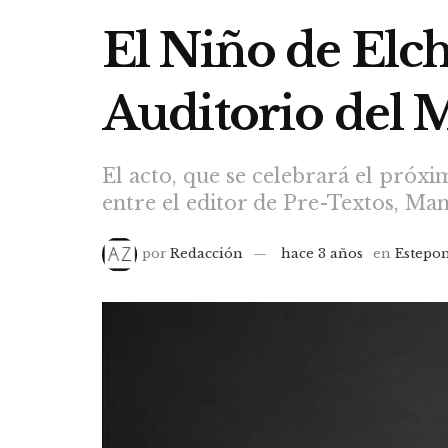
El Niño de Elch
Auditorio del 
El acto, que se celebrará el próxi
entre el editor de Pre-Textos, Man
por
Redacción
hace 3 años
en
Estepo