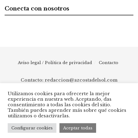
Conecta con nosotros
Aviso legal / Política de privacidad
Contacto
Contacto: redaccion@azcostadelsol.com
Utilizamos cookies para ofrecerte la mejor
experiencia en nuestra web. Aceptando, das
© 2025 AZ Costa del Sol - Diario digital de Málaga capital hasta
consentimiento a todas las cookies del sitio.
Manilva, pasando por Torremolinos, Benalmádena, Fuengirola,
También puedes aprender más sobre qué cookies
Mijas, Ojén, Marbella, Istán, Benahavís, Estepona y Casares.
utilizamos o desactivarlas.
Configurar cookies
Aceptar todas