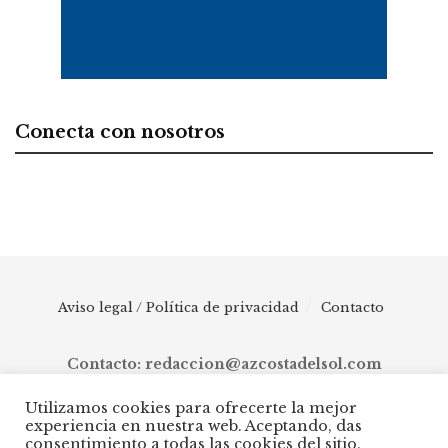
Conecta con nosotros
Aviso legal / Política de privacidad
Contacto
Contacto: redaccion@azcostadelsol.com
Utilizamos cookies para ofrecerte la mejor
experiencia en nuestra web. Aceptando, das
© 2025 AZ Costa del Sol - Diario digital de Málaga capital hasta
consentimiento a todas las cookies del sitio.