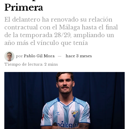
Primera
El delantero ha renovado su relación
contractual con el Málaga hasta el final
de la temporada 28/29, ampliando un
año más el vínculo que tenía
por
Pablo Gil Mora
hace 3 meses
Tiempo de lectura: 2 mins