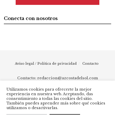
Conecta con nosotros
Aviso legal / Política de privacidad
Contacto
Contacto: redaccion@azcostadelsol.com
Utilizamos cookies para ofrecerte la mejor
experiencia en nuestra web. Aceptando, das
© 2025 AZ Costa del Sol - Diario digital de Málaga capital hasta
consentimiento a todas las cookies del sitio.
Manilva, pasando por Torremolinos, Benalmádena, Fuengirola,
También puedes aprender más sobre qué cookies
Mijas, Ojén, Marbella, Istán, Benahavís, Estepona y Casares.
utilizamos o desactivarlas.