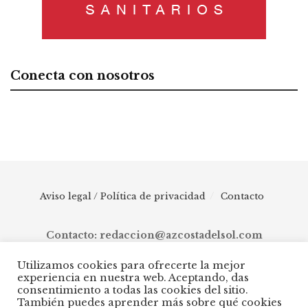
Conecta con nosotros
Aviso legal / Política de privacidad
Contacto
Contacto: redaccion@azcostadelsol.com
Utilizamos cookies para ofrecerte la mejor
experiencia en nuestra web. Aceptando, das
© 2025 AZ Costa del Sol - Diario digital de Málaga capital hasta
consentimiento a todas las cookies del sitio.
Manilva, pasando por Torremolinos, Benalmádena, Fuengirola,
También puedes aprender más sobre qué cookies