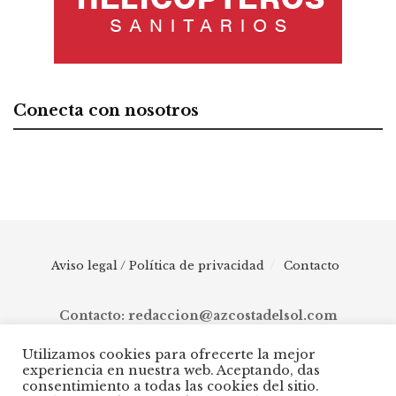
Conecta con nosotros
Aviso legal / Política de privacidad
Contacto
Contacto: redaccion@azcostadelsol.com
Utilizamos cookies para ofrecerte la mejor
experiencia en nuestra web. Aceptando, das
© 2025 AZ Costa del Sol - Diario digital de Málaga capital hasta
consentimiento a todas las cookies del sitio.
Manilva, pasando por Torremolinos, Benalmádena, Fuengirola,