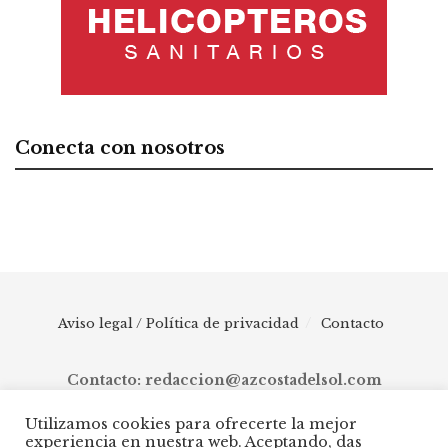
Conecta con nosotros
Aviso legal / Política de privacidad
Contacto
Contacto: redaccion@azcostadelsol.com
Utilizamos cookies para ofrecerte la mejor
experiencia en nuestra web. Aceptando, das
© 2025 AZ Costa del Sol - Diario digital de Málaga capital hasta