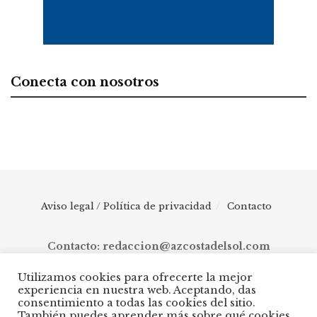
Conecta con nosotros
Aviso legal / Política de privacidad
Contacto
Contacto: redaccion@azcostadelsol.com
Utilizamos cookies para ofrecerte la mejor
experiencia en nuestra web. Aceptando, das
© 2025 AZ Costa del Sol - Diario digital de Málaga capital hasta
consentimiento a todas las cookies del sitio.
Manilva, pasando por Torremolinos, Benalmádena, Fuengirola,
También puedes aprender más sobre qué cookies