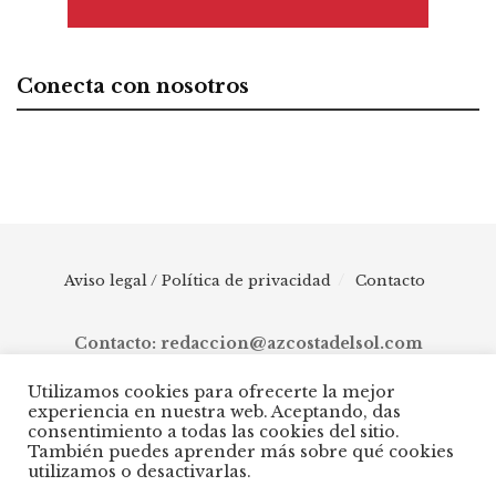
Conecta con nosotros
Aviso legal / Política de privacidad
Contacto
Contacto: redaccion@azcostadelsol.com
Utilizamos cookies para ofrecerte la mejor
experiencia en nuestra web. Aceptando, das
© 2025 AZ Costa del Sol - Diario digital de Málaga capital hasta
consentimiento a todas las cookies del sitio.
Manilva, pasando por Torremolinos, Benalmádena, Fuengirola,
También puedes aprender más sobre qué cookies
Mijas, Ojén, Marbella, Istán, Benahavís, Estepona y Casares.
utilizamos o desactivarlas.