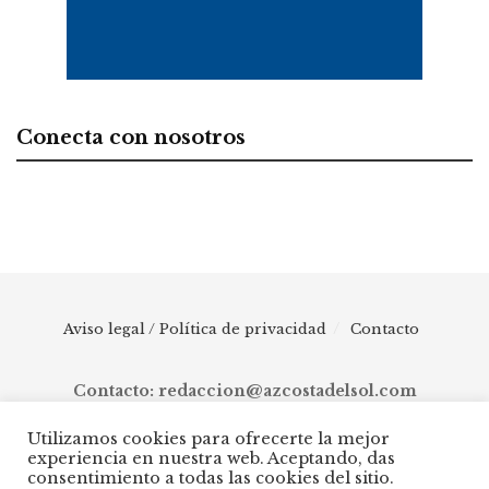
Conecta con nosotros
Aviso legal / Política de privacidad
Contacto
Contacto: redaccion@azcostadelsol.com
Utilizamos cookies para ofrecerte la mejor
experiencia en nuestra web. Aceptando, das
© 2025 AZ Costa del Sol - Diario digital de Málaga capital hasta
consentimiento a todas las cookies del sitio.
Manilva, pasando por Torremolinos, Benalmádena, Fuengirola,