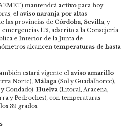
a (AEMET) mantendrá
activo
para hoy
oras, el
aviso naranja por altas
e las provincias de
Córdoba,
Sevilla
, y
e emergencias 112, adscrito a la Consejería
lica e Interior de la Junta de
rmómetros alcancen
temperaturas de hasta
ambién estará vigente el
aviso amarillo
erra Norte),
Málaga
(Sol y Guadalhorce),
a y Condado),
Huelva
(Litoral, Aracena,
erra y Pedroches), con temperaturas
los 39 grados.
s