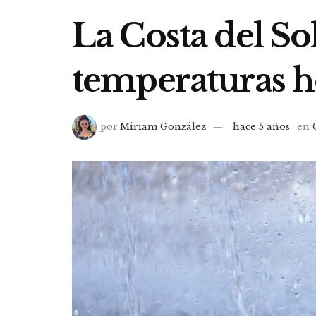
La Costa del Sol
temperaturas 
por
Miriam González
hace 5 años
en