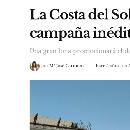
La Costa del S
campaña inédita
Una gran lona promocionará el d
por
Mª José Carmona
hace 5 años
en