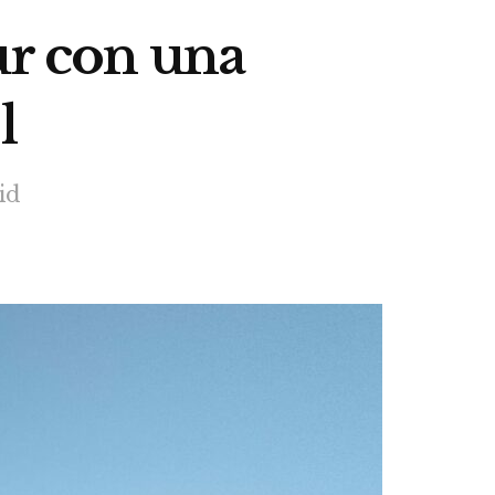
ur con una
l
id