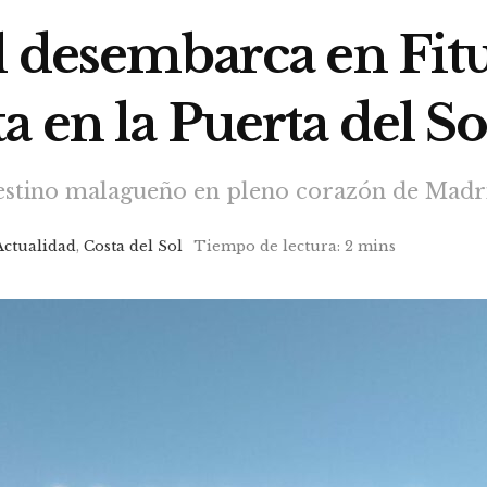
ol desembarca en Fit
 en la Puerta del So
estino malagueño en pleno corazón de Madr
Actualidad
,
Costa del Sol
Tiempo de lectura: 2 mins