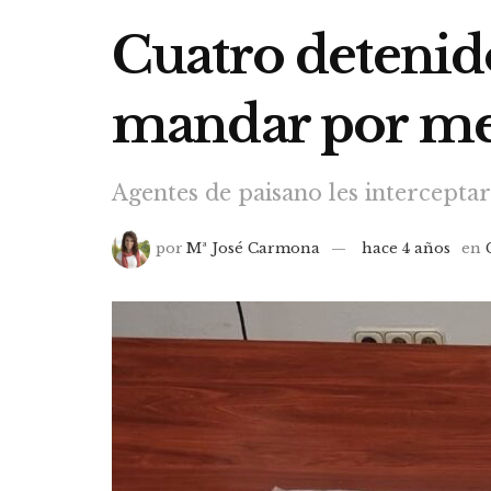
Cuatro detenido
mandar por mens
Agentes de paisano les interceptar
por
Mª José Carmona
hace 4 años
en