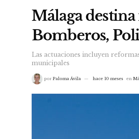
Málaga destina
Bomberos, Polic
Las actuaciones incluyen reformas
municipales
por
Paloma Ávila
hace 10 meses
en
Má