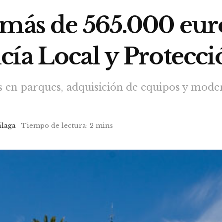
 más de 565.000 eur
ía Local y Protecci
 en parques, adquisición de equipos y moder
laga
Tiempo de lectura: 2 mins