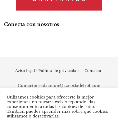
Conecta con nosotros
Aviso legal / Política de privacidad
Contacto
Contacto: redaccion@azcostadelsol.com
Utilizamos cookies para ofrecerte la mejor
experiencia en nuestra web. Aceptando, das
© 2025 AZ Costa del Sol - Diario digital de Málaga capital hasta
consentimiento a todas las cookies del sitio.
Manilva, pasando por Torremolinos, Benalmádena, Fuengirola,
También puedes aprender más sobre qué cookies
Mijas, Ojén, Marbella, Istán, Benahavís, Estepona y Casares.
utilizamos o desactivarlas.