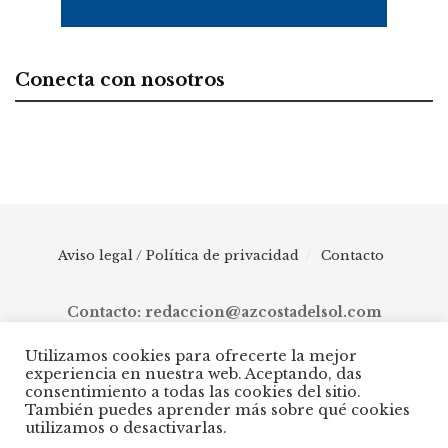
Conecta con nosotros
Aviso legal / Política de privacidad
Contacto
Contacto: redaccion@azcostadelsol.com
Utilizamos cookies para ofrecerte la mejor
experiencia en nuestra web. Aceptando, das
© 2025 AZ Costa del Sol - Diario digital de Málaga capital hasta
consentimiento a todas las cookies del sitio.
Manilva, pasando por Torremolinos, Benalmádena, Fuengirola,
También puedes aprender más sobre qué cookies
Mijas, Ojén, Marbella, Istán, Benahavís, Estepona y Casares.
utilizamos o desactivarlas.