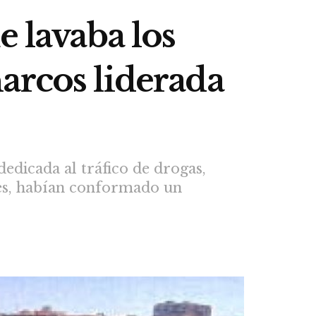
e lavaba los
arcos liderada
dedicada al tráfico de drogas,
les, habían conformado un