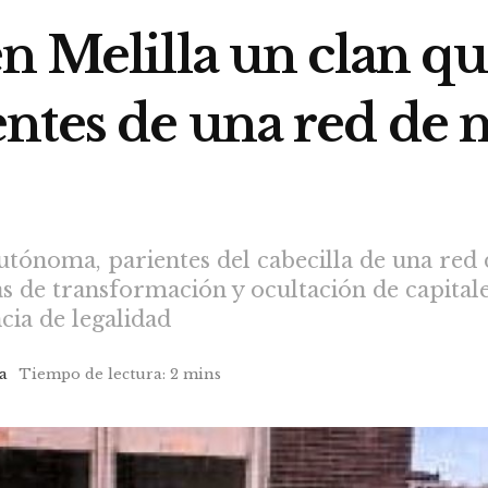
n Melilla un clan qu
ntes de una red de n
utónoma, parientes del cabecilla de una red 
as de transformación y ocultación de capita
ia de legalidad
a
Tiempo de lectura: 2 mins