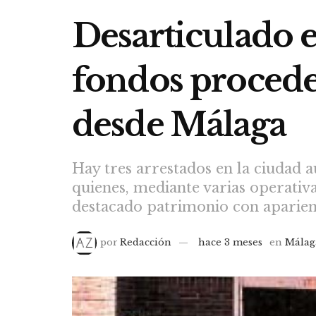
Desarticulado e
fondos procede
desde Málaga
Hay tres arrestados en la ciudad a
quienes, mediante varias operativ
destacado patrimonio con aparienc
por
Redacción
hace 3 meses
en
Málag