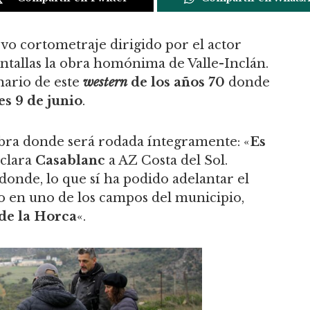
evo cortometraje dirigido por el actor
pantallas la obra homónima de Valle-Inclán.
nario de este
western
de los años 70
donde
s 9 de junio
.
obra donde será rodada íntegramente: «
Es
eclara
Casablanc
a AZ Costa del Sol.
onde, lo que sí ha podido adelantar el
o en uno de los campos del municipio,
de la Horca
«.