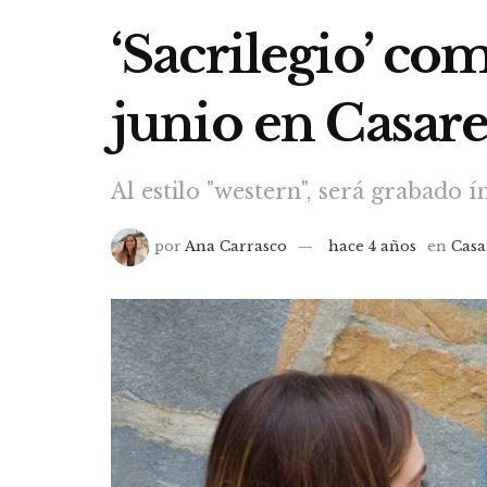
‘Sacrilegio’ co
junio en Casare
Al estilo "western", será grabado
por
Ana Carrasco
hace 4 años
en
Casa