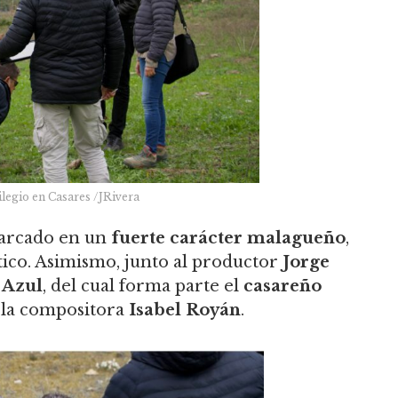
legio en Casares /JRivera
arcado en un
fuerte carácter malagueño
,
stico. Asimismo, junto al productor
Jorge
 Azul
, del cual forma parte el
casareño
 la compositora
Isabel Royán
.