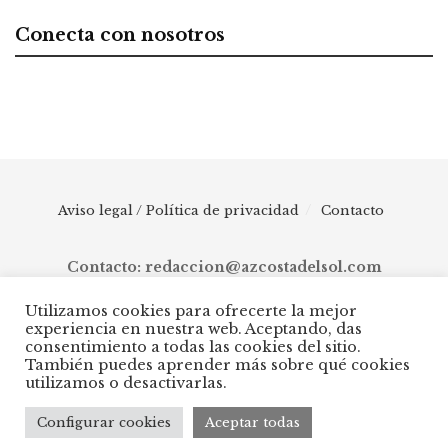
Conecta con nosotros
Aviso legal / Política de privacidad
Contacto
Contacto: redaccion@azcostadelsol.com
Utilizamos cookies para ofrecerte la mejor
experiencia en nuestra web. Aceptando, das
© 2025 AZ Costa del Sol - Diario digital de Málaga capital hasta
consentimiento a todas las cookies del sitio.
Manilva, pasando por Torremolinos, Benalmádena, Fuengirola,
También puedes aprender más sobre qué cookies
Mijas, Ojén, Marbella, Istán, Benahavís, Estepona y Casares.
utilizamos o desactivarlas.
Configurar cookies
Aceptar todas