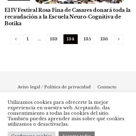
El IV Festival Rosa Fina de Casares donará toda la
recaudación a la Escuela Neuro-Cognitiva de
Botika
1
…
133
134
135
136
Aviso legal / Política de privacidad
Contacto
Utilizamos cookies para ofrecerte la mejor
Contacto: redaccion@azcostadelsol.com
experiencia en nuestra web. Aceptando, das
consentimiento a todas las cookies del sitio.
También puedes aprender más sobre qué cookies
utilizamos o desactivarlas.
© 2025 AZ Costa del Sol - Diario digital de Málaga capital hasta
Manilva, pasando por Torremolinos, Benalmádena, Fuengirola,