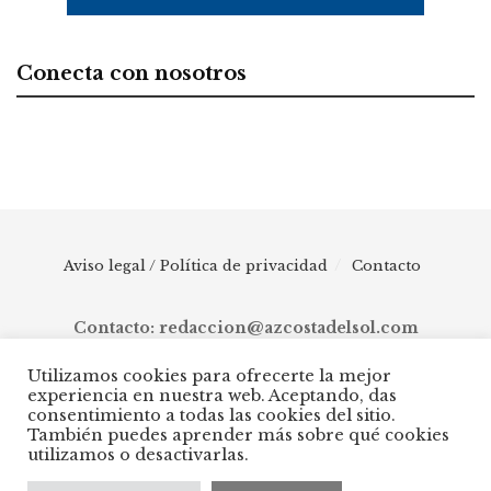
Conecta con nosotros
Aviso legal / Política de privacidad
Contacto
Contacto: redaccion@azcostadelsol.com
Utilizamos cookies para ofrecerte la mejor
experiencia en nuestra web. Aceptando, das
© 2025 AZ Costa del Sol - Diario digital de Málaga capital hasta
consentimiento a todas las cookies del sitio.
Manilva, pasando por Torremolinos, Benalmádena, Fuengirola,
También puedes aprender más sobre qué cookies
Mijas, Ojén, Marbella, Istán, Benahavís, Estepona y Casares.
utilizamos o desactivarlas.