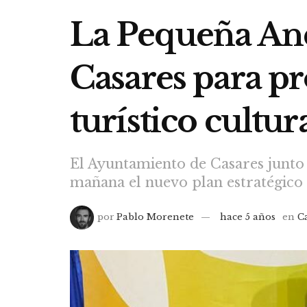
La Pequeña And
Casares para p
turístico cultur
El Ayuntamiento de Casares junto 
mañana el nuevo plan estratégico 
por
Pablo Morenete
hace 5 años
en
C