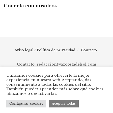
Conecta con nosotros
Aviso legal / Política de privacidad
Contacto
Contacto: redaccion@azcostadelsol.com
Utilizamos cookies para ofrecerte la mejor
experiencia en nuestra web. Aceptando, das
© 2025 AZ Costa del Sol - Diario digital de Málaga capital hasta
consentimiento a todas las cookies del sitio.
Manilva, pasando por Torremolinos, Benalmádena, Fuengirola,
También puedes aprender más sobre qué cookies
Mijas, Ojén, Marbella, Istán, Benahavís, Estepona y Casares.
utilizamos o desactivarlas.
Configurar cookies
Aceptar todas