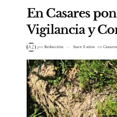
En Casares pon
Vigilancia y C
por
Redacción
hace 3 años
en
Casare