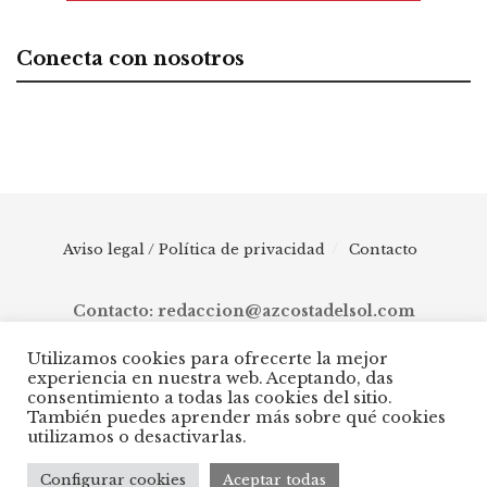
Conecta con nosotros
Aviso legal / Política de privacidad
Contacto
Contacto: redaccion@azcostadelsol.com
Utilizamos cookies para ofrecerte la mejor
experiencia en nuestra web. Aceptando, das
© 2025 AZ Costa del Sol - Diario digital de Málaga capital hasta
consentimiento a todas las cookies del sitio.
Manilva, pasando por Torremolinos, Benalmádena, Fuengirola,
También puedes aprender más sobre qué cookies
Mijas, Ojén, Marbella, Istán, Benahavís, Estepona y Casares.
utilizamos o desactivarlas.
Configurar cookies
Aceptar todas