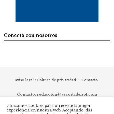
Conecta con nosotros
Aviso legal / Política de privacidad
Contacto
Contacto: redaccion@azcostadelsol.com
Utilizamos cookies para ofrecerte la mejor
experiencia en nuestra web. Aceptando, das
© 2025 AZ Costa del Sol - Diario digital de Málaga capital hasta