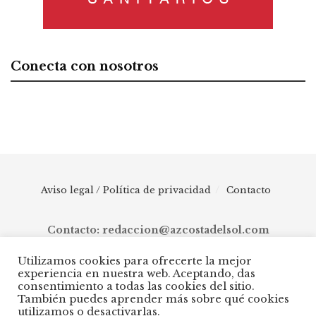
Conecta con nosotros
Aviso legal / Política de privacidad
Contacto
Contacto: redaccion@azcostadelsol.com
Utilizamos cookies para ofrecerte la mejor
experiencia en nuestra web. Aceptando, das
© 2025 AZ Costa del Sol - Diario digital de Málaga capital hasta
consentimiento a todas las cookies del sitio.
Manilva, pasando por Torremolinos, Benalmádena, Fuengirola,
También puedes aprender más sobre qué cookies
Mijas, Ojén, Marbella, Istán, Benahavís, Estepona y Casares.
utilizamos o desactivarlas.