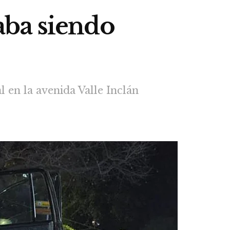
caba siendo
 en la avenida Valle Inclán