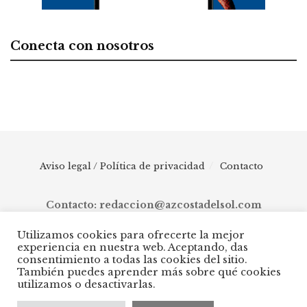
Conecta con nosotros
Aviso legal / Política de privacidad
Contacto
Contacto: redaccion@azcostadelsol.com
Utilizamos cookies para ofrecerte la mejor
experiencia en nuestra web. Aceptando, das
© 2025 AZ Costa del Sol - Diario digital de Málaga capital hasta
consentimiento a todas las cookies del sitio.
Manilva, pasando por Torremolinos, Benalmádena, Fuengirola,
También puedes aprender más sobre qué cookies
Mijas, Ojén, Marbella, Istán, Benahavís, Estepona y Casares.
utilizamos o desactivarlas.