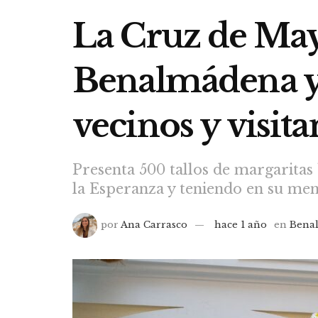
La Cruz de Ma
Benalmádena ya 
vecinos y visita
Presenta 500 tallos de margaritas 
la Esperanza y teniendo en su mem
por
Ana Carrasco
hace 1 año
en
Bena