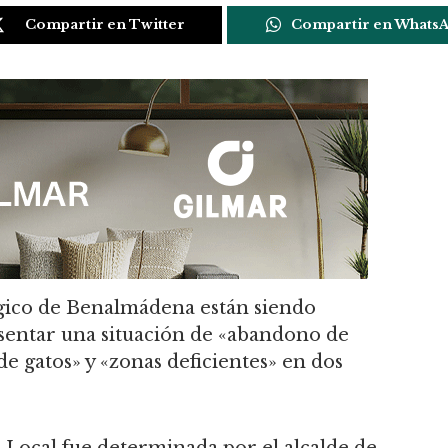
Compartir en Twitter
Compartir en Whats
ógico de Benalmádena están siendo
esentar una situación de «abandono de
de gatos» y «zonas deficientes» en dos
a Local fue determinada por el alcalde de