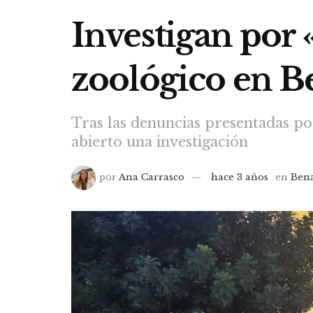
Investigan por
zoológico en 
Tras las denuncias presentadas 
abierto una investigación
por
Ana Carrasco
hace 3 años
en
Ben