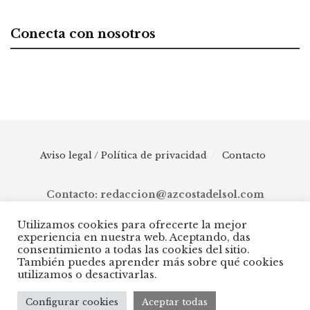
Conecta con nosotros
Aviso legal / Política de privacidad
Contacto
Contacto: redaccion@azcostadelsol.com
Utilizamos cookies para ofrecerte la mejor
experiencia en nuestra web. Aceptando, das
© 2025 AZ Costa del Sol - Diario digital de Málaga capital hasta
consentimiento a todas las cookies del sitio.
Manilva, pasando por Torremolinos, Benalmádena, Fuengirola,
También puedes aprender más sobre qué cookies
Mijas, Ojén, Marbella, Istán, Benahavís, Estepona y Casares.
utilizamos o desactivarlas.
Configurar cookies
Aceptar todas