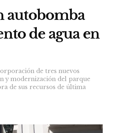
n autobomba
ento de agua en
ncorporación de tres nuevos
ión y modernización del parque
ra de sus recursos de última