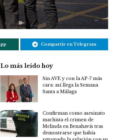
App
Compartir en Telegram
Lo más leído hoy
Sin AVE y con la AP-7 más
cara: así llega la Semana
Santa a Málaga
Confirman como asesinato
machista el crimen de
Melinda en Benahavís tras
demostrarse que había
retomado la relación con su