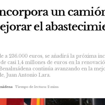
ncorpora un camió
jorar el abastecimi
nde a 236.000 euros, se añadirá la próxima i
e casi 1,4 millones de euros en la renovac
“Benalmádena continúa avanzando en la mejo
de, Juan Antonio Lara.
lmádena
Tiempo de lectura: 2 mins