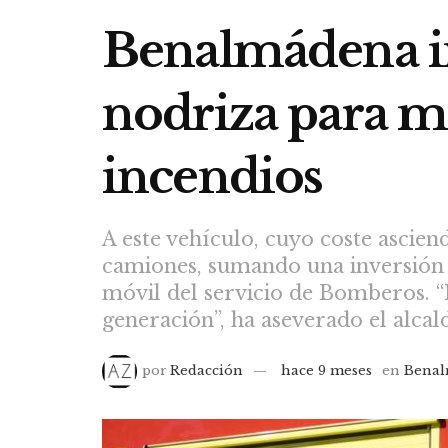
Benalmádena i
nodriza para me
incendios
A este vehículo, cuyo coste ascie
camiones, sumando una inversión d
móvil del servicio de Bomberos. 
generación”, ha aseverado el alcal
por
Redacción
hace 9 meses
en
Bena