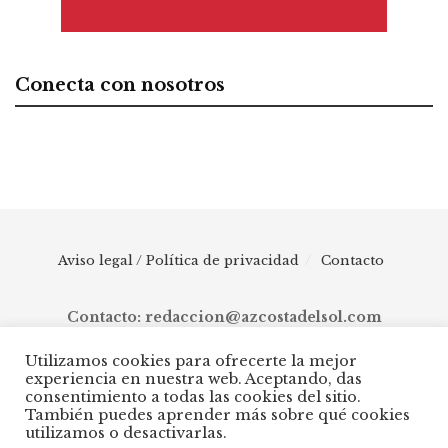
Conecta con nosotros
Aviso legal / Política de privacidad
Contacto
Contacto: redaccion@azcostadelsol.com
Utilizamos cookies para ofrecerte la mejor
experiencia en nuestra web. Aceptando, das
© 2025 AZ Costa del Sol - Diario digital de Málaga capital hasta
consentimiento a todas las cookies del sitio.
Manilva, pasando por Torremolinos, Benalmádena, Fuengirola,
También puedes aprender más sobre qué cookies
Mijas, Ojén, Marbella, Istán, Benahavís, Estepona y Casares.
utilizamos o desactivarlas.