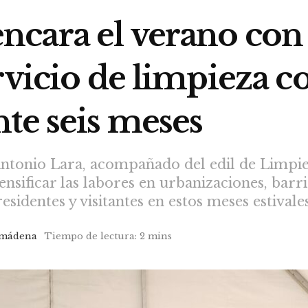
cara el verano con
rvicio de limpieza 
te seis meses
ntonio Lara, acompañado del edil de Limpiez
tensificar las labores en urbanizaciones, bar
sidentes y visitantes en estos meses estivales
lmádena
Tiempo de lectura: 2 mins