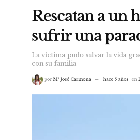
Rescatan a un 
sufrir una para
La víctima pudo salvar la vida gr
con su familia
por
Mª José Carmona
hace 5 años
en