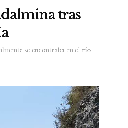
adalmina tras
ia
ualmente se encontraba en el río