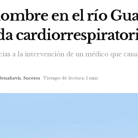
hombre en el río Gu
da cardiorrespirator
acias a la intervención de un médico que cas
Benahavís
,
Sucesos
Tiempo de lectura: 1 min