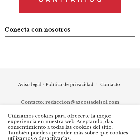
Conecta con nosotros
Aviso legal / Política de privacidad
Contacto
Contacto: redaccion@azcostadelsol.com
Utilizamos cookies para ofrecerte la mejor
experiencia en nuestra web. Aceptando, das
© 2025 AZ Costa del Sol - Diario digital de Málaga capital hasta
consentimiento a todas las cookies del sitio.
Manilva, pasando por Torremolinos, Benalmádena, Fuengirola,
También puedes aprender más sobre qué cookies
Mijas, Ojén, Marbella, Istán, Benahavís, Estepona y Casares.
utilizamos o desactivarlas.