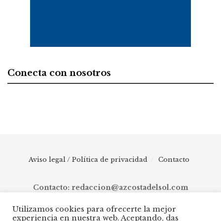
Conecta con nosotros
Aviso legal / Política de privacidad
Contacto
Contacto: redaccion@azcostadelsol.com
Utilizamos cookies para ofrecerte la mejor
experiencia en nuestra web. Aceptando, das
© 2025 AZ Costa del Sol - Diario digital de Málaga capital hasta