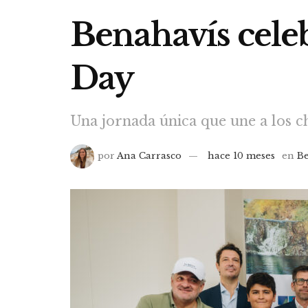
Benahavís celeb
Day
Una jornada única que une a los ch
por
Ana Carrasco
hace 10 meses
en
B