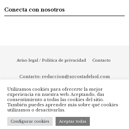
Conecta con nosotros
Aviso legal / Política de privacidad
Contacto
Contacto: redaccion@azcostadelsol.com
Utilizamos cookies para ofrecerte la mejor
experiencia en nuestra web. Aceptando, das
© 2025 AZ Costa del Sol - Diario digital de Málaga capital hasta
consentimiento a todas las cookies del sitio.
Manilva, pasando por Torremolinos, Benalmádena, Fuengirola,
También puedes aprender más sobre qué cookies
Mijas, Ojén, Marbella, Istán, Benahavís, Estepona y Casares.
utilizamos o desactivarlas.
Configurar cookies
Aceptar todas